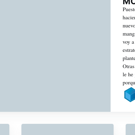
MC
Puest
hacie
nuevo
manga
voy a
estra
plant
Otras
le he
porq