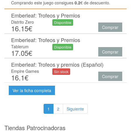
Comprando este juego consigues
0.2
€ de descuento.
Emberleaf: Trofeos y Premios
Distrito Zero
Disponible
16.15€
Comprar
Emberleaf: Trofeos y Premios
Tablerum
Disponible
17.05€
Comprar
Emberleaf: Trofeos y premios (Español)
Empire Games
Sin stock
16.1€
Comprar
Ver la ficha completa
1
2
Siguiente
Tiendas Patrocinadoras