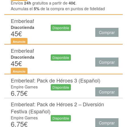
Envíos
24h
gratuitos a partir de
40€
.
Acumulas el
5%
de la compra en puntos de fidelidad
Emberleaf
Dracotienda
Disponible
45€
Comprar
Anuncio
Emberleaf
Dracotienda
Disponible
45€
Comprar
Anuncio
Emberleaf: Pack de Héroes 3 (Español)
Empire Games
Disponible
6.75€
Comprar
Emberleaf: Pack de Héroes 2 – Diversión
Festiva (Español)
Empire Games
Disponible
6.75€
Comprar