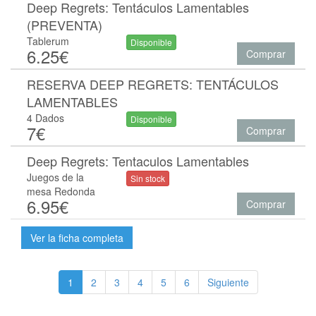
Deep Regrets: Tentáculos Lamentables
(PREVENTA)
Tablerum
Disponible
6.25€
Comprar
RESERVA DEEP REGRETS: TENTÁCULOS
LAMENTABLES
4 Dados
Disponible
7€
Comprar
Deep Regrets: Tentaculos Lamentables
Juegos de la
Sin stock
mesa Redonda
6.95€
Comprar
Ver la ficha completa
1
2
3
4
5
6
Siguiente