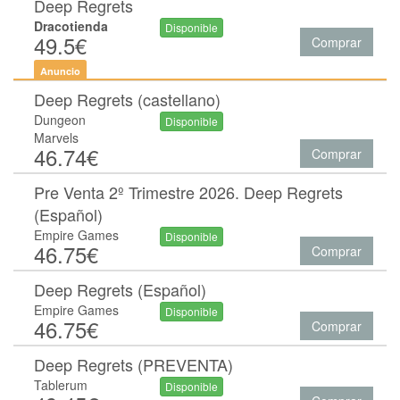
Deep Regrets
Dracotienda
Disponible
49.5€
Comprar
Anuncio
Deep Regrets (castellano)
Dungeon
Disponible
Marvels
46.74€
Comprar
Pre Venta 2º Trimestre 2026. Deep Regrets
(Español)
Empire Games
Disponible
46.75€
Comprar
Deep Regrets (Español)
Empire Games
Disponible
46.75€
Comprar
Deep Regrets (PREVENTA)
Tablerum
Disponible