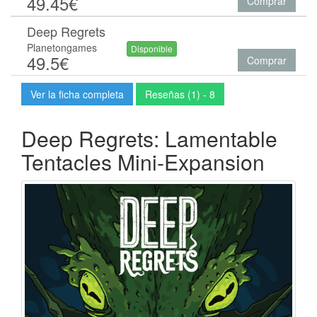
49.45€
Comprar
Deep Regrets
Planetongames
Disponible
49.5€
Comprar
Ver la ficha completa
Reseñas (1) - 8
Deep Regrets: Lamentable
Tentacles Mini-Expansion