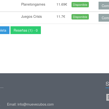
Planetongames
11.69€
Disponible
Com
Juegos Crisis
11.7€
Disponible
Com
pleta
Reseñas (1) - 0
S
Email: info@muevecubos.com
y