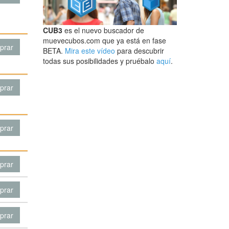
CUB3
es el nuevo buscador de
muevecubos.com que ya está en fase
prar
BETA.
Mira este vídeo
para descubrir
todas sus posibilidades y pruébalo
aquí
.
prar
prar
prar
prar
prar