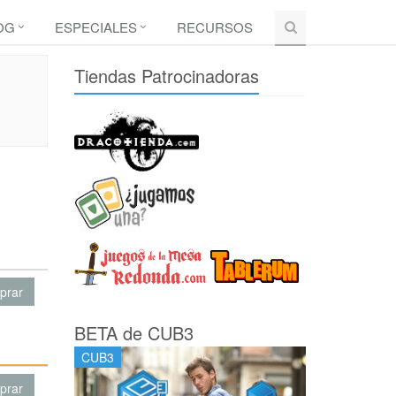
OG
ESPECIALES
RECURSOS
Tiendas Patrocinadoras
prar
BETA de CUB3
CUB3
prar