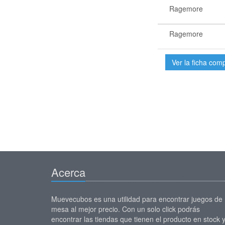
Ragemore
Ragemore
Ver la ficha com
Acerca
Muevecubos es una utilidad para encontrar juegos de
mesa al mejor precio. Con un solo click podrás
encontrar las tiendas que tienen el producto en stock 