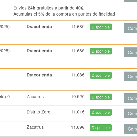
Envíos
24h
gratuitos a partir de
40€
.
Acumulas el
5%
de la compra en puntos de fidelidad
2025)
Dracotienda
11.68€
Disponible
Com
2025)
Dracotienda
11.68€
Disponible
Com
Dracotienda
11.68€
Disponible
Com
tro 0
Zacatrus
10.52€
Disponible
Com
Distrito Zero
11.01€
Disponible
Com
Zacatrus
11.69€
Disponible
Com