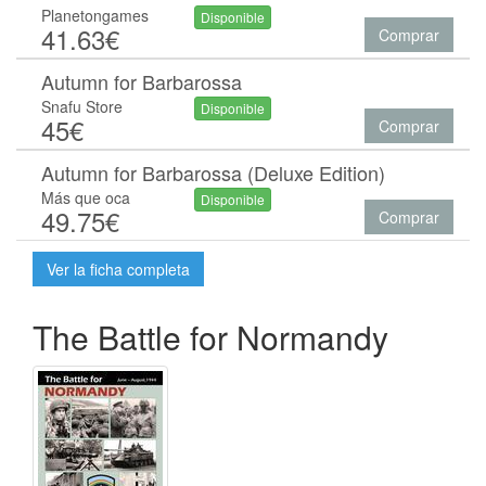
Planetongames
Disponible
41.63€
Comprar
Autumn for Barbarossa
Snafu Store
Disponible
45€
Comprar
Autumn for Barbarossa (Deluxe Edition)
Más que oca
Disponible
49.75€
Comprar
Ver la ficha completa
The Battle for Normandy