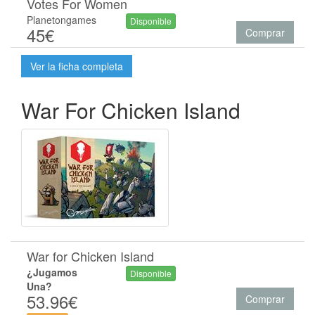
Votes For Women
Planetongames
Disponible
45€
Comprar
Ver la ficha completa
War For Chicken Island
War for Chicken Island
¿Jugamos
Disponible
Una?
53.96€
Comprar