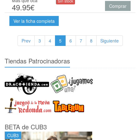
Más que oca
Sin stock
49.95€
Comprar
Ver la ficha completa
Prev
3
4
5
6
7
8
Siguiente
Tiendas Patrocinadoras
BETA de CUB3
CUB3