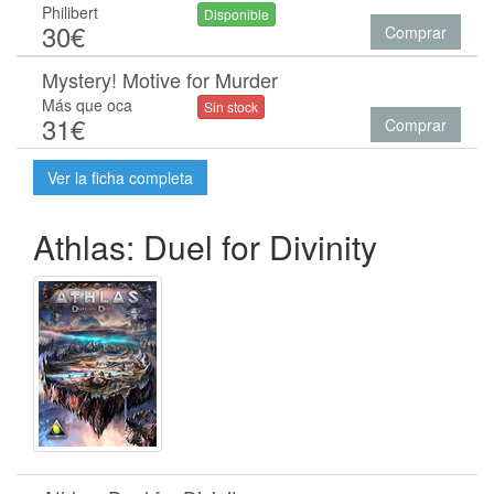
Philibert
Disponible
30€
Comprar
Mystery! Motive for Murder
Más que oca
Sin stock
31€
Comprar
Ver la ficha completa
Athlas: Duel for Divinity