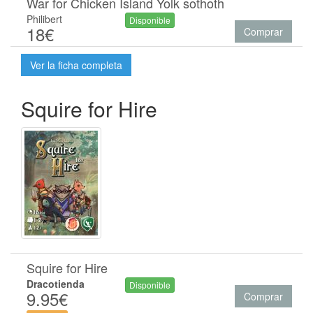
War for Chicken Island Yolk sothoth
Philibert
Disponible
18€
Comprar
Ver la ficha completa
Squire for Hire
Squire for Hire
Dracotienda
Disponible
9.95€
Comprar