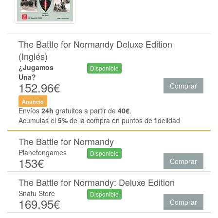
The Battle for Normandy Deluxe Edition
(Inglés)
¿Jugamos
Disponible
Una?
152.96€
Comprar
Anuncio
Envíos
24h
gratuitos a partir de
40€
.
Acumulas el
5%
de la compra en puntos de fidelidad
The Battle for Normandy
Planetongames
Disponible
153€
Comprar
The Battle for Normandy: Deluxe Edition
Snafu Store
Disponible
169.95€
Comprar