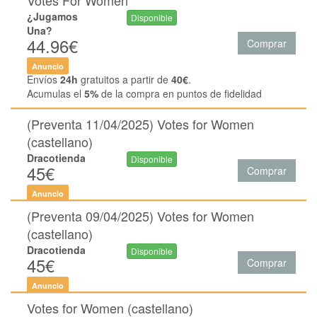
Votes For Women
¿Jugamos
Disponible
Una?
44.96€
Comprar
Anuncio
Envíos
24h
gratuitos a partir de
40€
.
Acumulas el
5%
de la compra en puntos de fidelidad
(Preventa 11/04/2025) Votes for Women
(castellano)
Dracotienda
Disponible
45€
Comprar
Anuncio
(Preventa 09/04/2025) Votes for Women
(castellano)
Dracotienda
Disponible
45€
Comprar
Anuncio
Votes for Women (castellano)