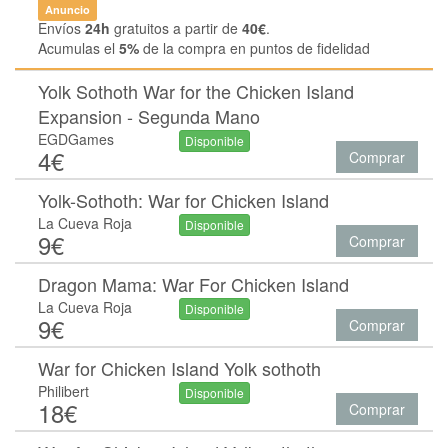
Anuncio
Envíos
24h
gratuitos a partir de
40€
.
Acumulas el
5%
de la compra en puntos de fidelidad
Yolk Sothoth War for the Chicken Island
Expansion - Segunda Mano
EGDGames
Disponible
4€
Comprar
Yolk-Sothoth: War for Chicken Island
La Cueva Roja
Disponible
9€
Comprar
Dragon Mama: War For Chicken Island
La Cueva Roja
Disponible
9€
Comprar
War for Chicken Island Yolk sothoth
Philibert
Disponible
18€
Comprar