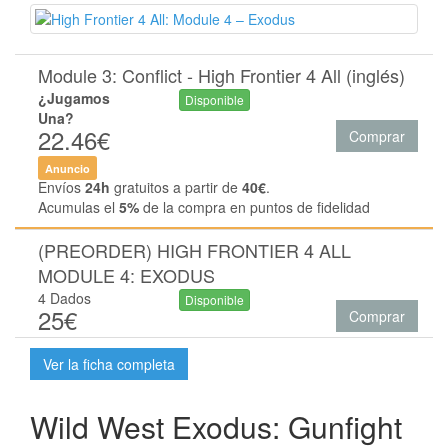
Module 3: Conflict - High Frontier 4 All (inglés)
¿Jugamos
Disponible
Una?
22.46€
Comprar
Anuncio
Envíos
24h
gratuitos a partir de
40€
.
Acumulas el
5%
de la compra en puntos de fidelidad
(PREORDER) HIGH FRONTIER 4 ALL
MODULE 4: EXODUS
4 Dados
Disponible
25€
Comprar
Ver la ficha completa
Wild West Exodus: Gunfight