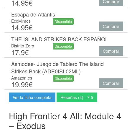
14.95€
Comprar
Escapa de Atlantis
EcoMimos
Disponible
14.95€
Comprar
THE ISLAND STRIKES BACK ESPAÑOL
Distrito Zero
Disponible
17.9€
Comprar
Asmodee- Juego de Tablero The Island
Strikes Back (ADE0ISL02ML)
Amazon.es
Disponible
19.99€
Comprar
Ver la ficha completa
Reseñas (4) - 7.5
High Frontier 4 All: Module 4
– Exodus