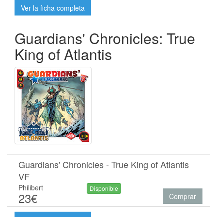
Ver la ficha completa
Guardians' Chronicles: True
King of Atlantis
Guardians' Chronicles - True King of Atlantis
VF
Philibert
Disponible
23€
Comprar