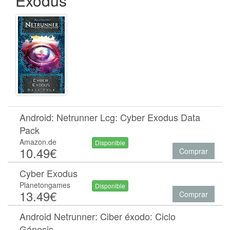
Exodus
Android: Netrunner Lcg: Cyber Exodus Data
Pack
Amazon.de
Disponible
10.49€
Comprar
Cyber Exodus
Planetongames
Disponible
13.49€
Comprar
Android Netrunner: Ciber éxodo: Ciclo
Génesis