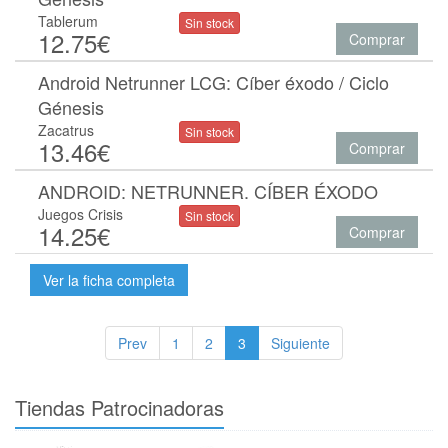
Tablerum
Sin stock
12.75€
Comprar
Android Netrunner LCG: Cíber éxodo / Ciclo
Génesis
Zacatrus
Sin stock
13.46€
Comprar
ANDROID: NETRUNNER. CÍBER ÉXODO
Juegos Crisis
Sin stock
14.25€
Comprar
Ver la ficha completa
Prev
1
2
3
Siguiente
Tiendas Patrocinadoras