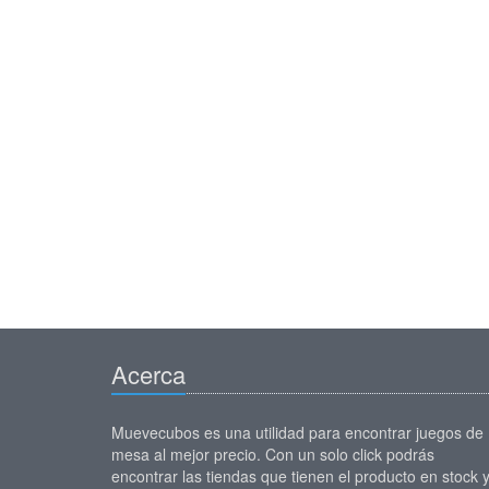
Acerca
Muevecubos es una utilidad para encontrar juegos de
mesa al mejor precio. Con un solo click podrás
encontrar las tiendas que tienen el producto en stock 