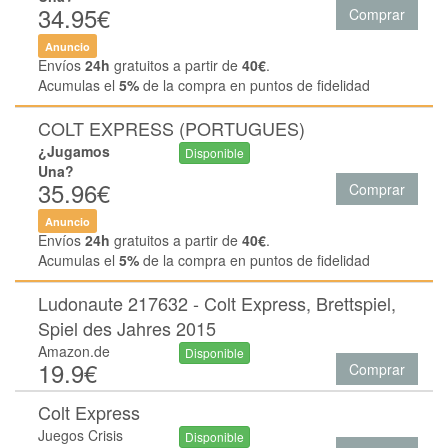
34.95€
Comprar
Anuncio
Envíos
24h
gratuitos a partir de
40€
.
Acumulas el
5%
de la compra en puntos de fidelidad
COLT EXPRESS (PORTUGUES)
¿Jugamos
Disponible
Una?
35.96€
Comprar
Anuncio
Envíos
24h
gratuitos a partir de
40€
.
Acumulas el
5%
de la compra en puntos de fidelidad
Ludonaute 217632 - Colt Express, Brettspiel,
Spiel des Jahres 2015
Amazon.de
Disponible
19.9€
Comprar
Colt Express
Juegos Crisis
Disponible