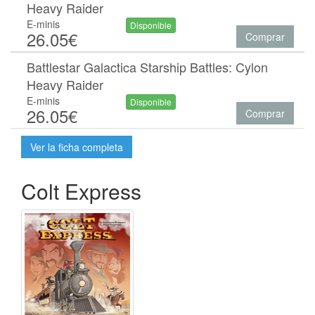
Heavy Raider
E-minis
Disponible
26.05€
Comprar
Battlestar Galactica Starship Battles: Cylon
Heavy Raider
E-minis
Disponible
26.05€
Comprar
Ver la ficha completa
Colt Express