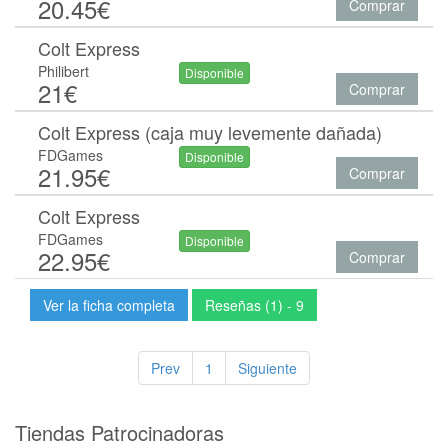
20.45€
Comprar
Colt Express
Philibert
Disponible
21€
Comprar
Colt Express (caja muy levemente dañada)
FDGames
Disponible
21.95€
Comprar
Colt Express
FDGames
Disponible
22.95€
Comprar
Ver la ficha completa
Reseñas (1) - 9
Prev
1
Siguiente
Tiendas Patrocinadoras