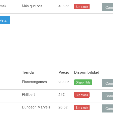
amsk
Más que oca
40.95€
Sin stock
Com
pleta
Tienda
Precio
Disponibilidad
Planetongames
26.96€
Disponible
Com
Philibert
24€
Sin stock
Com
Dungeon Marvels
26.5€
Sin stock
Com