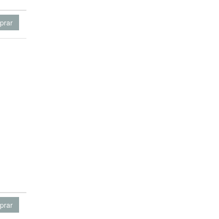
prar
prar