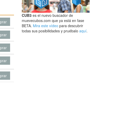
CUB3
es el nuevo buscador de
muevecubos.com que ya está en fase
prar
BETA.
Mira este vídeo
para descubrir
todas sus posibilidades y pruébalo
aquí
.
prar
prar
prar
prar