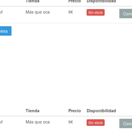
Tienda
Precio
Disponibilidad
pf
Más que oca
9€
Sin stock
Com
pleta
Tienda
Precio
Disponibilidad
pf
Más que oca
9€
Sin stock
Com