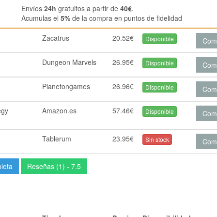
Envíos
24h
gratuitos a partir de
40€
.
Acumulas el
5%
de la compra en puntos de fidelidad
Zacatrus
20.52€
Disponible
Com
Dungeon Marvels
26.95€
Disponible
Com
Planetongames
26.96€
Disponible
Com
egy
Amazon.es
57.46€
Disponible
Com
Tablerum
23.95€
Sin stock
Com
pleta
Reseñas (1) - 7.5