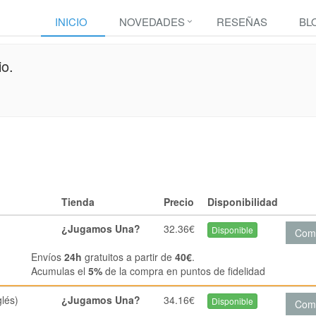
INICIO
NOVEDADES
RESEÑAS
BL
o.
Tienda
Precio
Disponibilidad
¿Jugamos Una?
32.36€
Disponible
Com
Envíos
24h
gratuitos a partir de
40€
.
Acumulas el
5%
de la compra en puntos de fidelidad
lés)
¿Jugamos Una?
34.16€
Disponible
Com