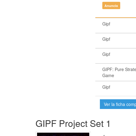
Anuncio
Gipf
Gipf
Gipf
GIPF: Pure Strat
Game
Gipf
Ver la ficha com
GIPF Project Set 1