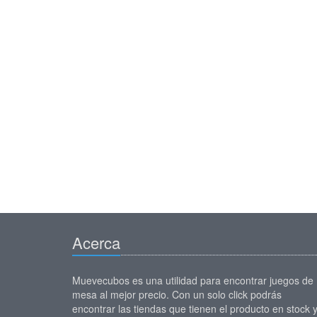
Acerca
Muevecubos es una utilidad para encontrar juegos de
mesa al mejor precio. Con un solo click podrás
encontrar las tiendas que tienen el producto en stock 