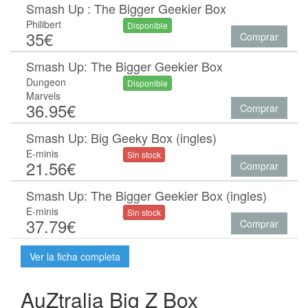
Smash Up : The Bigger Geekier Box
Philibert
Disponible
35€
Comprar
Smash Up: The Bigger Geekier Box
Dungeon
Disponible
Marvels
36.95€
Comprar
Smash Up: Big Geeky Box (ingles)
E-minis
Sin stock
21.56€
Comprar
Smash Up: The Bigger Geekier Box (ingles)
E-minis
Sin stock
37.79€
Comprar
Ver la ficha completa
AuZtralia Big Z Box