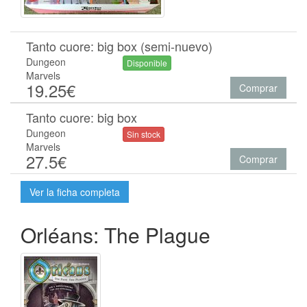
Tanto cuore: big box (semi-nuevo)
Dungeon
Disponible
Marvels
19.25€
Comprar
Tanto cuore: big box
Dungeon
Sin stock
Marvels
27.5€
Comprar
Ver la ficha completa
Orléans: The Plague