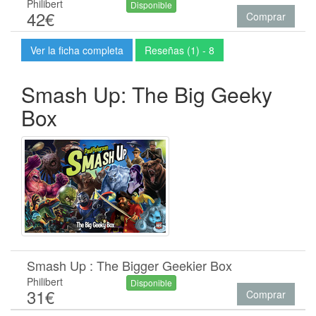
Philibert
Disponible
42€
Comprar
Ver la ficha completa
Reseñas (1) - 8
Smash Up: The Big Geeky
Box
Smash Up : The Bigger Geekier Box
Philibert
Disponible
31€
Comprar