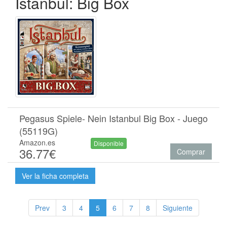
Istanbul: Big Box
Pegasus Spiele- Nein Istanbul Big Box - Juego
(55119G)
Amazon.es
Disponible
36.77€
Comprar
Ver la ficha completa
Prev
3
4
5
6
7
8
Siguiente