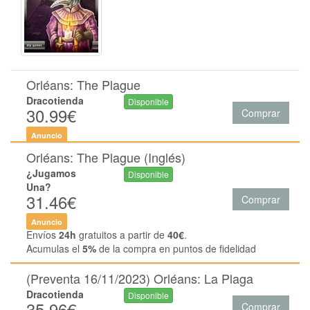
Orléans: The Plague
Dracotienda
Disponible
30.99€
Comprar
Anuncio
Orléans: The Plague (Inglés)
¿Jugamos
Disponible
Una?
31.46€
Comprar
Anuncio
Envíos
24h
gratuitos a partir de
40€
.
Acumulas el
5%
de la compra en puntos de fidelidad
(Preventa 16/11/2023) Orléans: La Plaga
Dracotienda
Disponible
35.96€
Comprar