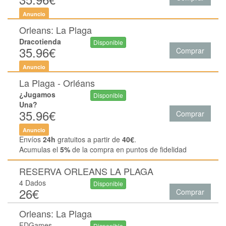
Anuncio
Orleans: La Plaga
Dracotienda
Disponible
35.96€
Comprar
Anuncio
La Plaga - Orléans
¿Jugamos
Disponible
Una?
35.96€
Comprar
Anuncio
Envíos
24h
gratuitos a partir de
40€
.
Acumulas el
5%
de la compra en puntos de fidelidad
RESERVA ORLEANS LA PLAGA
4 Dados
Disponible
26€
Comprar
Orleans: La Plaga
FDGames
Disponible