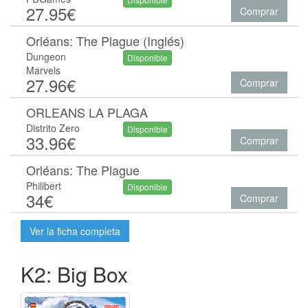
27.95€
Comprar
Orléans: The Plague (Inglés)
Dungeon
Disponible
Marvels
27.96€
Comprar
ORLEANS LA PLAGA
Distrito Zero
Disponible
33.96€
Comprar
Orléans: The Plague
Philibert
Disponible
34€
Comprar
Ver la ficha completa
K2: Big Box