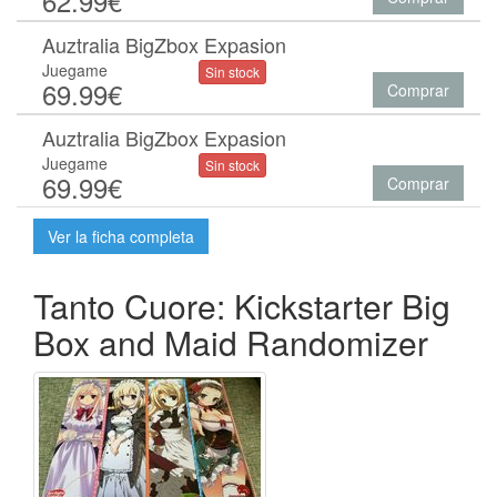
62.99€
Auztralia BigZbox Expasion
Juegame
Sin stock
69.99€
Comprar
Auztralia BigZbox Expasion
Juegame
Sin stock
69.99€
Comprar
Ver la ficha completa
Tanto Cuore: Kickstarter Big
Box and Maid Randomizer