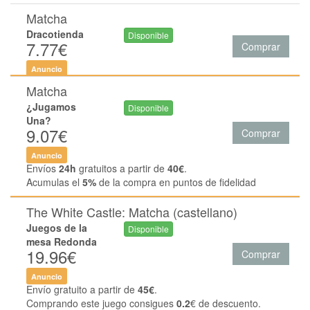
Matcha
Dracotienda
Disponible
7.77€
Comprar
Anuncio
Matcha
¿Jugamos
Disponible
Una?
9.07€
Comprar
Anuncio
Envíos
24h
gratuitos a partir de
40€
.
Acumulas el
5%
de la compra en puntos de fidelidad
The White Castle: Matcha (castellano)
Juegos de la
Disponible
mesa Redonda
19.96€
Comprar
Anuncio
Envío gratuito a partir de
45€
.
Comprando este juego consigues
0.2
€ de descuento.