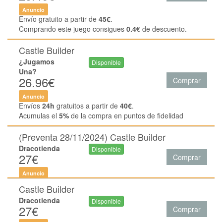
Anuncio
Envío gratuito a partir de
45€
.
Comprando este juego consigues
0.4
€ de descuento.
Castle Builder
¿Jugamos
Disponible
Una?
26.96€
Comprar
Anuncio
Envíos
24h
gratuitos a partir de
40€
.
Acumulas el
5%
de la compra en puntos de fidelidad
(Preventa 28/11/2024) Castle Builder
Dracotienda
Disponible
27€
Comprar
Anuncio
Castle Builder
Dracotienda
Disponible
27€
Comprar