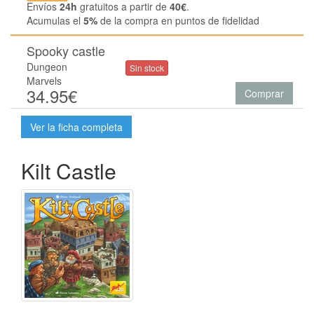
Envíos
24h
gratuitos a partir de
40€
.
Acumulas el
5%
de la compra en puntos de fidelidad
Spooky castle
Dungeon
Sin stock
Marvels
34.95€
Comprar
Ver la ficha completa
Kilt Castle