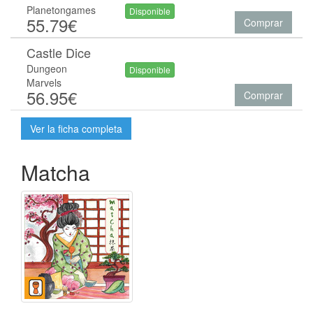
Planetongames
Disponible
55.79€
Comprar
Castle Dice
Dungeon
Disponible
Marvels
56.95€
Comprar
Ver la ficha completa
Matcha