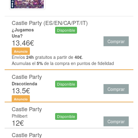
Castle Party (ES/EN/CA/PT/IT)
¿Jugamos
Disponible
Una?
13.46€
Comprar
Anuncio
Envíos
24h
gratuitos a partir de
40€
.
Acumulas el
5%
de la compra en puntos de fidelidad
Castle Party
Dracotienda
Disponible
13.5€
Comprar
Anuncio
Castle Party
Philibert
Disponible
12€
Comprar
Castle Party