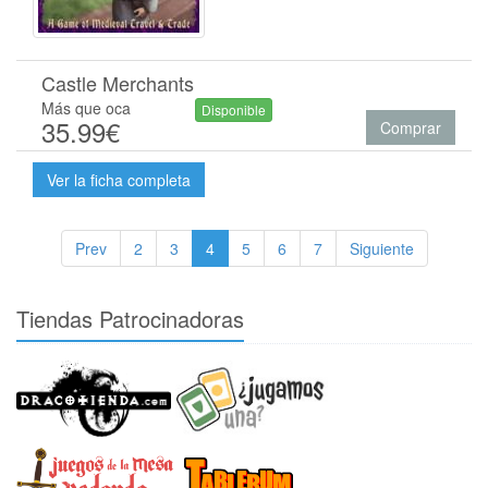
Castle Merchants
Más que oca
Disponible
35.99€
Comprar
Ver la ficha completa
Prev
2
3
4
5
6
7
Siguiente
Tiendas Patrocinadoras