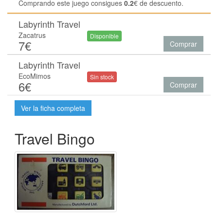
Comprando este juego consigues
0.2
€ de descuento.
Labyrinth Travel
Zacatrus
Disponible
7€
Comprar
Labyrinth Travel
EcoMimos
Sin stock
6€
Comprar
Ver la ficha completa
Travel Bingo