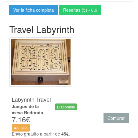
Ver la ficha completa
Reseñas (5) - 6.9
Travel Labyrinth
Labyrinth Travel
Juegos de la
Disponible
mesa Redonda
7.16€
Comprar
Anuncio
Envío gratuito a partir de
45€
.