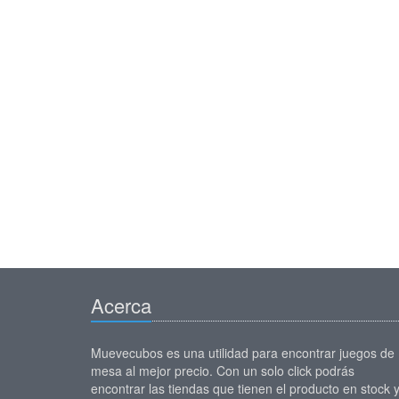
Acerca
Muevecubos es una utilidad para encontrar juegos de
mesa al mejor precio. Con un solo click podrás
encontrar las tiendas que tienen el producto en stock 