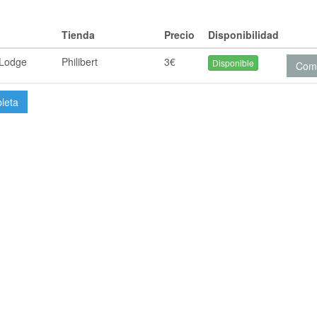
Tienda
Precio
Disponibilidad
 Lodge
Philibert
3€
Disponible
Com
pleta