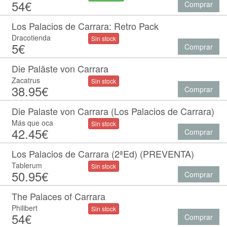
54€
Comprar
Los Palacios de Carrara: Retro Pack
Dracotienda
Sin stock
5€
Comprar
Die Paläste von Carrara
Zacatrus
Sin stock
38.95€
Comprar
Die Palaste von Carrara (Los Palacios de Carrara)
Más que oca
Sin stock
42.45€
Comprar
Los Palacios de Carrara (2ªEd) (PREVENTA)
Tablerum
Sin stock
50.95€
Comprar
The Palaces of Carrara
Philibert
Sin stock
54€
Comprar