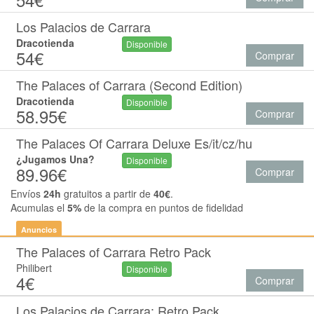
Los Palacios de Carrara
Dracotienda
Disponible
54€
Comprar
The Palaces of Carrara (Second Edition)
Dracotienda
Disponible
58.95€
Comprar
The Palaces Of Carrara Deluxe Es/it/cz/hu
¿Jugamos Una?
Disponible
89.96€
Comprar
Envíos
24h
gratuitos a partir de
40€
.
Acumulas el
5%
de la compra en puntos de fidelidad
Anuncios
The Palaces of Carrara Retro Pack
Philibert
Disponible
4€
Comprar
Los Palacios de Carrara: Retro Pack