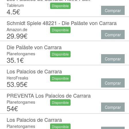
Tablerum
Disponible
4.5€
Comprar
Schmidt Spiele 48221 - Die Paläste von Carrara
Amazon.de
Disponible
29.99€
Comprar
Die Paläste von Carrara
Planetongames
Disponible
35.1€
Comprar
Los Palacios de Carrara
HeroFreaks
Disponible
53.95€
Comprar
PREVENTA Los Palacios de Carrara
Planetongames
Disponible
54€
Comprar
Los Palacios de Carrara
Planetongames
Disponible