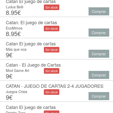
Catan El juego de cartas
Ludus Belli
Sin stock
8.95€
Comprar
Catan: El juego de cartas
EcoMimos
Sin stock
8.95€
Comprar
Catan El juego de cartas
Más que oca
Sin stock
9€
Comprar
Catan - El Juego de Cartas
Mod Game Art
Sin stock
9€
Comprar
CATAN - JUEGO DE CARTAS 2-4 JUGADORES
Juegos Crisis
Sin stock
9€
Comprar
Catan El juego de cartas
Distrito Zero