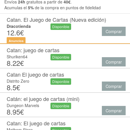
Envíos
24h
gratuitos a partir de
40€
.
Acumulas el
5%
de la compra en puntos de fidelidad
Catan. El Juego de Cartas (Nueva edición)
Dracotienda
Disponible
12.6€
Comprar
Anuncios
Catan: juego de cartas
Shuriken64
Disponible
8.22€
Comprar
Catan El juego de cartas
Distrito Zero
Disponible
8.5€
Comprar
Catán: el juego de cartas (mini)
Dungeon Marvels
Disponible
8.95€
Comprar
Catan: El juego de cartas
Mathom Store