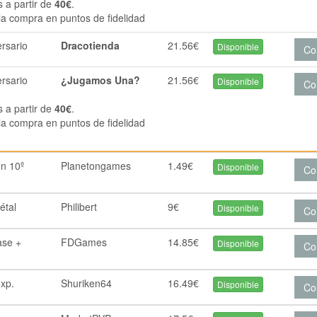
s a partir de
40€
.
la compra en puntos de fidelidad
rsario
Dracotienda
21.56€
Disponible
Co
rsario
¿Jugamos Una?
21.56€
Disponible
Co
s a partir de
40€
.
la compra en puntos de fidelidad
n 10º
Planetongames
1.49€
Disponible
Co
étal
Philibert
9€
Disponible
Co
ase +
FDGames
14.85€
Disponible
Co
xp.
Shuriken64
16.49€
Disponible
Co