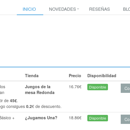
INICIO
NOVEDADES
RESEÑAS
BL
Tienda
Precio
Disponibilidad
los
Juegos de la
16.76€
Disponible
Co
can
mesa Redonda
tir de
45€
.
ego consigues
0.2
€ de descuento.
Básico +
¿Jugamos Una?
18.86€
Disponible
Co