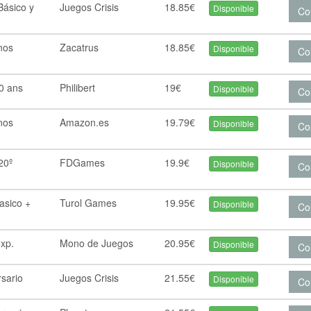
Básico y
Juegos Crisis
18.85€
Disponible
Co
nos
Zacatrus
18.85€
Disponible
Co
20 ans
Philibert
19€
Disponible
Co
nos
Amazon.es
19.79€
Disponible
Co
20º
FDGames
19.9€
Disponible
Co
asico +
Turol Games
19.95€
Disponible
Co
xp.
Mono de Juegos
20.95€
Disponible
Co
rsario
Juegos Crisis
21.55€
Disponible
Co