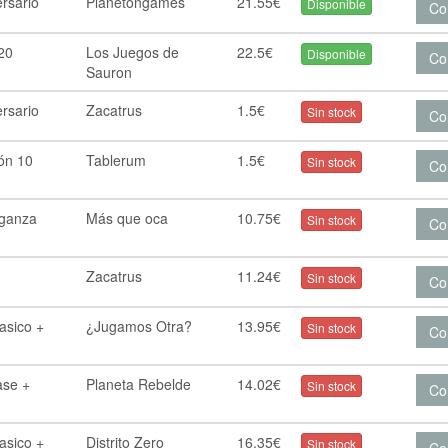
rsario
Planetongames
21.55€
Disponible
Co
 20
Los Juegos de
22.5€
Disponible
Co
Sauron
rsario
Zacatrus
1.5€
Sin stock
Co
ón 10
Tablerum
1.5€
Sin stock
Co
nganza
Más que oca
10.75€
Sin stock
Co
Zacatrus
11.24€
Sin stock
Co
asico +
¿Jugamos Otra?
13.95€
Sin stock
Co
ase +
Planeta Rebelde
14.02€
Sin stock
Co
asico +
Distrito Zero
16.35€
Sin stock