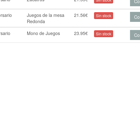
Co
rsario
Juegos de la mesa
21.56€
Sin stock
Co
Redonda
rsario
Mono de Juegos
23.95€
Sin stock
Co