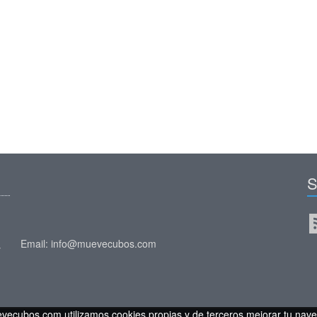
S
Email: info@muevecubos.com
y
vecubos.com utilizamos cookies propias y de terceros mejorar tu nave