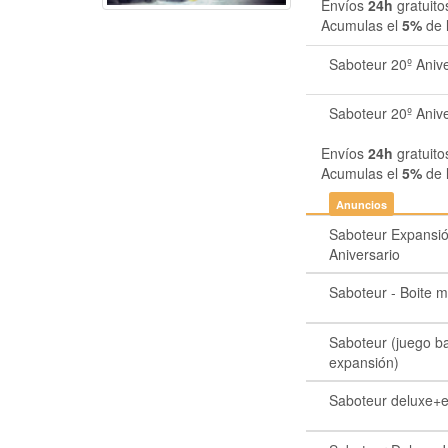
Envíos
24h
gratuito
Acumulas el
5%
de 
Saboteur 20º Anive
Saboteur 20º Anive
Envíos
24h
gratuito
Acumulas el
5%
de 
Anuncios
Saboteur Expansió
Aniversario
Saboteur - Boite m
Saboteur (juego b
expansión)
Saboteur deluxe+e