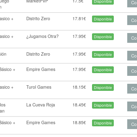
Juego
MarketPVP
17.5€
Disponible
Co
n
asico +
Distrito Zero
17.81€
Disponible
Co
asico +
¿Jugamos Otra?
17.95€
Disponible
Co
sión
Distrito Zero
17.95€
Disponible
Co
Básico +
Empire Games
17.95€
Disponible
Co
asico +
Turol Games
18.15€
Disponible
Co
los
La Cueva Roja
18.45€
Disponible
Co
can
Básico +
Empire Games
18.85€
Disponible
Co