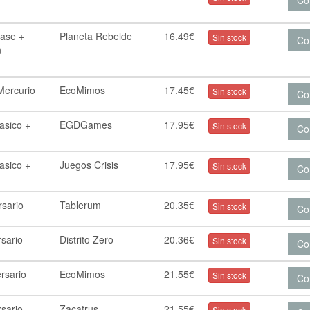
Co
Base +
Planeta Rebelde
16.49€
Sin stock
Co
n
Mercurio
EcoMimos
17.45€
Sin stock
Co
asico +
EGDGames
17.95€
Sin stock
Co
asico +
Juegos Crisis
17.95€
Sin stock
Co
rsario
Tablerum
20.35€
Sin stock
Co
rsario
Distrito Zero
20.36€
Sin stock
Co
rsario
EcoMimos
21.55€
Sin stock
Co
rsario
Zacatrus
21.55€
Sin stock