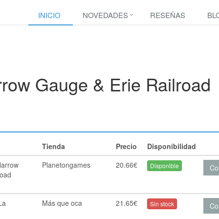
INICIO
NOVEDADES
RESEÑAS
BL
row Gauge & Erie Railroad
Tienda
Precio
Disponibilidad
Narrow
Planetongames
20.66€
Disponible
Co
road
La
Más que oca
21.65€
Sin stock
Co