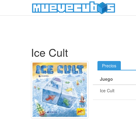
Ice Cult
Precios
Juego
Ice Cult