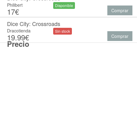
Philibert
Disponible
17€
Comprar
Dice City: Crossroads
Dracotienda
Sin stock
19.99€
Comprar
Precio