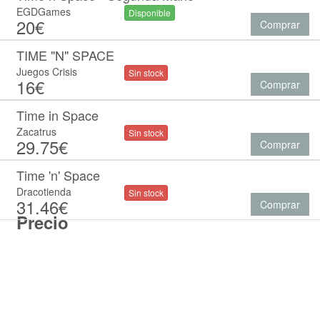
EGDGames
Disponible
20€
Comprar
TIME "N" SPACE
Juegos Crisis
Sin stock
16€
Comprar
Time in Space
Zacatrus
Sin stock
29.75€
Comprar
Time 'n' Space
Dracotienda
Sin stock
31.46€
Comprar
Precio