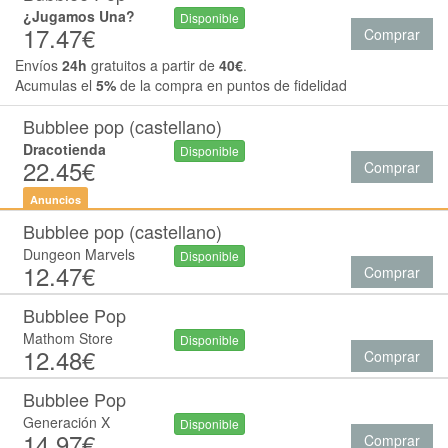
¿Jugamos Una?
Disponible
17.47€
Comprar
Envíos
24h
gratuitos a partir de
40€
.
Acumulas el
5%
de la compra en puntos de fidelidad
Bubblee pop (castellano)
Dracotienda
Disponible
22.45€
Comprar
Anuncios
Bubblee pop (castellano)
Dungeon Marvels
Disponible
12.47€
Comprar
Bubblee Pop
Mathom Store
Disponible
12.48€
Comprar
Bubblee Pop
Generación X
Disponible
14.97€
Comprar