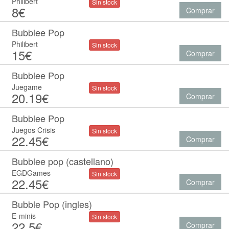
Philibert
Sin stock
8€
Comprar
Bubblee Pop
Philibert
Sin stock
15€
Comprar
Bubblee Pop
Juegame
Sin stock
20.19€
Comprar
Bubblee Pop
Juegos Crisis
Sin stock
22.45€
Comprar
Bubblee pop (castellano)
EGDGames
Sin stock
22.45€
Comprar
Bubble Pop (ingles)
E-minis
Sin stock
22.5€
Comprar