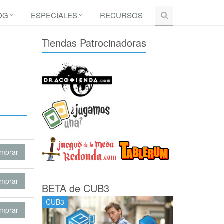
OG
ESPECIALES
RECURSOS
Tiendas Patrocinadoras
mprar
mprar
BETA de CUB3
CUB3
mprar