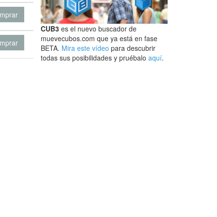
mprar
CUB3
es el nuevo buscador de
muevecubos.com que ya está en fase
mprar
BETA.
Mira este vídeo
para descubrir
todas sus posibilidades y pruébalo
aquí
.