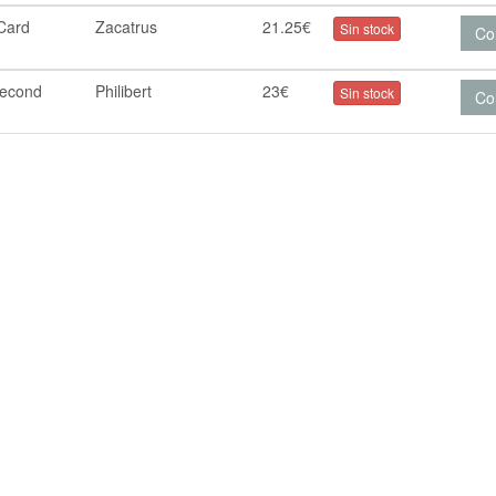
Card
Zacatrus
21.25€
Sin stock
Co
second
Philibert
23€
Sin stock
Co