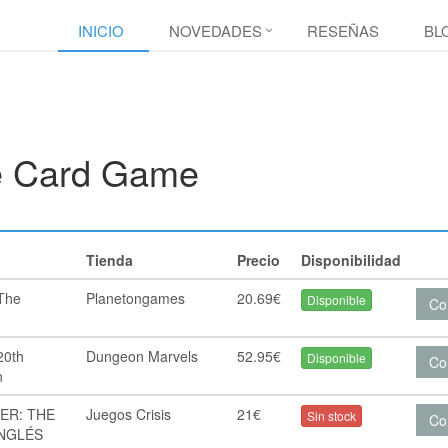
INICIO
NOVEDADES
RESEÑAS
BL
e Card Game
Tienda
Precio
Disponibilidad
 The
Planetongames
20.69€
Disponible
Co
20th
Dungeon Marvels
52.95€
Disponible
Co
n
ER: THE
Juegos Crisis
21€
Sin stock
Co
INGLÉS