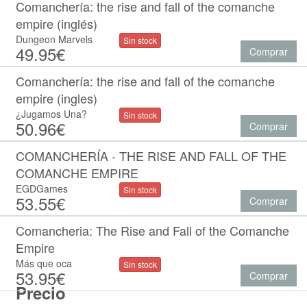
Comanchería: the rise and fall of the comanche
empire (inglés)
Dungeon Marvels
Sin stock
49.95€
Comprar
Comanchería: the rise and fall of the comanche
empire (ingles)
¿Jugamos Una?
Sin stock
50.96€
Comprar
COMANCHERÍA - THE RISE AND FALL OF THE
COMANCHE EMPIRE
EGDGames
Sin stock
53.55€
Comprar
Comancheria: The Rise and Fall of the Comanche
Empire
Más que oca
Sin stock
53.95€
Comprar
Precio