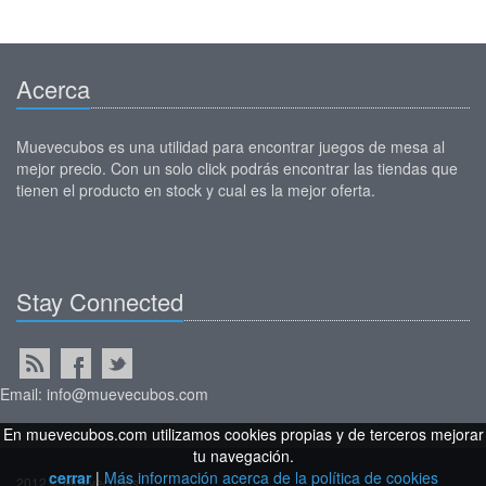
Acerca
Muevecubos es una utilidad para encontrar juegos de mesa al
mejor precio. Con un solo click podrás encontrar las tiendas que
tienen el producto en stock y cual es la mejor oferta.
Stay Connected
Email: info@muevecubos.com
En muevecubos.com utilizamos cookies propias y de terceros mejorar
tu navegación.
cerrar
|
Más información acerca de la política de cookies
2012 © Muevecubos.