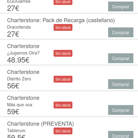
EGDGames
Sin stock
27€
Comprar
Charterstone: Pack de Recarga (castellano)
Dracotienda
Sin stock
27€
Comprar
Charterstone
¿Jugamos Otra?
Sin stock
48.95€
Comprar
Charterstone
Distrito Zero
Sin stock
56€
Comprar
Charterstone
Más que oca
Sin stock
59€
Comprar
Charterstone (PREVENTA)
Tablerum
Sin stock
59.5€
Comprar