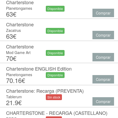
Charterstone
Planetongames
Disponible
63€
Comprar
Charterstone
Zacatrus
Disponible
63€
Comprar
Charterstone
Mod Game Art
Disponible
70€
Comprar
Charterstone ENGLISH Edition
Planetongames
Disponible
70.16€
Comprar
Charterstone: Recarga (PREVENTA)
Tablerum
Sin stock
21.9€
Comprar
CHARTERSTONE - RECARGA (CASTELLANO)