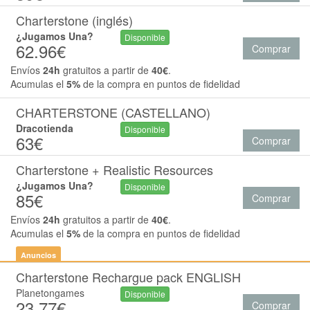
Charterstone (inglés)
¿Jugamos Una?
Disponible
62.96€
Comprar
Envíos
24h
gratuitos a partir de
40€
.
Acumulas el
5%
de la compra en puntos de fidelidad
CHARTERSTONE (CASTELLANO)
Dracotienda
Disponible
63€
Comprar
Charterstone + Realistic Resources
¿Jugamos Una?
Disponible
85€
Comprar
Envíos
24h
gratuitos a partir de
40€
.
Acumulas el
5%
de la compra en puntos de fidelidad
Anuncios
Charterstone Rechargue pack ENGLISH
Planetongames
Disponible
23.77€
Comprar