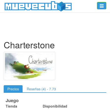
Toggle
naviga
Charterstone
Precios
Reseñas (4) - 7.73
Juego
Tienda
Disponibilidad