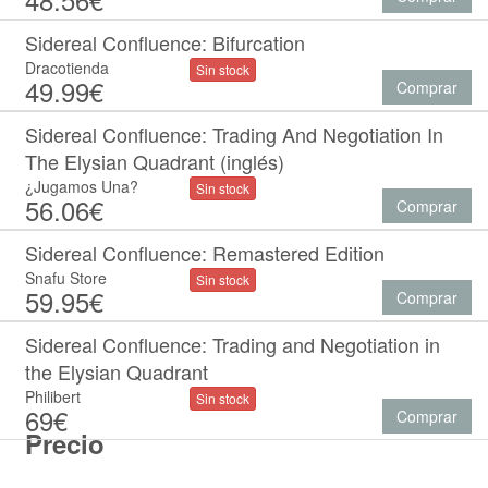
Sidereal Confluence: Bifurcation
Dracotienda
Sin stock
49.99€
Comprar
Sidereal Confluence: Trading And Negotiation In
The Elysian Quadrant (inglés)
¿Jugamos Una?
Sin stock
56.06€
Comprar
Sidereal Confluence: Remastered Edition
Snafu Store
Sin stock
59.95€
Comprar
Sidereal Confluence: Trading and Negotiation in
the Elysian Quadrant
Philibert
Sin stock
69€
Comprar
Precio