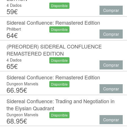
4 Dados
Disponible
59€
Comprar
Sidereal Confluence: Remastered Edition
Philibert
Disponible
64€
Comprar
(PREORDER) SIDEREAL CONFLUENCE
REMASTERED EDITION
4 Dados
Disponible
65€
Comprar
Sidereal Confluence: Remastered Edition
Dungeon Marvels
Disponible
66.95€
Comprar
Sidereal Confluence: Trading and Negotiation in
the Elysian Quadrant
Dungeon Marvels
Disponible
68.95€
Comprar