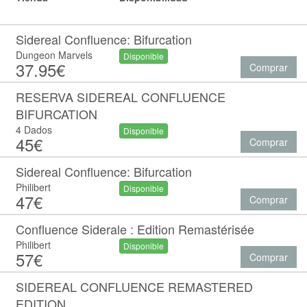
Sidereal Confluence: Bifurcation
Dungeon Marvels
Disponible
37.95€
Comprar
RESERVA SIDEREAL CONFLUENCE
BIFURCATION
4 Dados
Disponible
45€
Comprar
Sidereal Confluence: Bifurcation
Philibert
Disponible
47€
Comprar
Confluence Siderale : Edition Remastérisée
Philibert
Disponible
57€
Comprar
SIDEREAL CONFLUENCE REMASTERED
EDITION