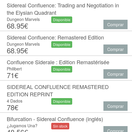
Sidereal Confluence: Trading and Negotiation in
the Elysian Quadrant
Dungeon Marvels
Disponible
68.95€
Comprar
Sidereal Confluence: Remastered Edition
Dungeon Marvels
Disponible
68.95€
Comprar
Confluence Siderale : Edition Remastérisée
Philibert
Disponible
71€
Comprar
SIDEREAL CONFLUENCE REMASTERED
EDITION REPRINT
4 Dados
Disponible
78€
Comprar
Bifurcation - Sidereal Confluence (inglés)
¿Jugamos Una?
Sin stock
48.56€
Comprar