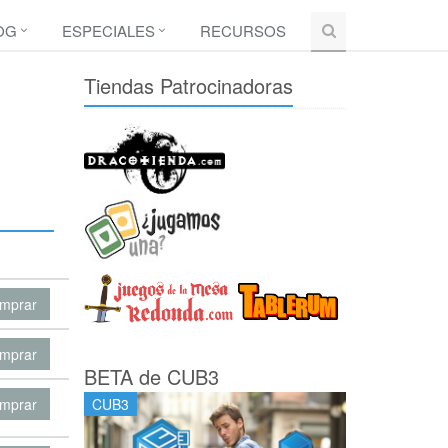
OG
ESPECIALES
RECURSOS
Tiendas Patrocinadoras
mprar
mprar
BETA de CUB3
mprar
CUB3