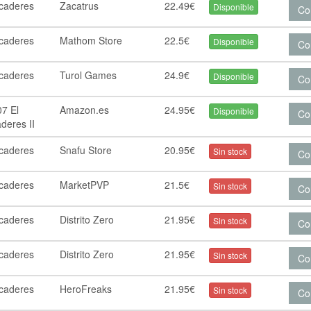
rcaderes
Zacatrus
22.49€
Disponible
Co
rcaderes
Mathom Store
22.5€
Disponible
Co
rcaderes
Turol Games
24.9€
Disponible
Co
07 El
Amazon.es
24.95€
Disponible
Co
deres II
rcaderes
Snafu Store
20.95€
Sin stock
Co
rcaderes
MarketPVP
21.5€
Sin stock
Co
rcaderes
Distrito Zero
21.95€
Sin stock
Co
rcaderes
Distrito Zero
21.95€
Sin stock
Co
rcaderes
HeroFreaks
21.95€
Sin stock
Co