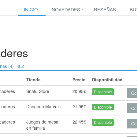
INICIO
NOVEDADES
RESEÑAS
BL
aderes
ñas (4) - 8.2
Tienda
Precio
Disponibilidad
rcaderes
Snafu Store
20.95€
Disponible
Co
rcaderes
Dungeon Marvels
21.95€
Disponible
Co
rcaderes
Juegos de mesa
22.45€
Disponible
Co
en familia