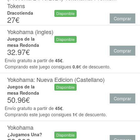
Tokens
Dracotienda
Disponible
27€
Comprar
Yokohama (ingles)
Juegos de la
Disponible
mesa Redonda
32.97€
Comprar
Envío gratuito a partir de
45€
.
Comprando este juego consigues
0.6
€ de descuento.
Yokohama: Nueva Edicion (Castellano)
Juegos de la
Disponible
mesa Redonda
50.96€
Comprar
Envío gratuito a partir de
45€
.
Comprando este juego consigues
1
€ de descuento.
Yokohama
¿Jugamos Una?
Disponible