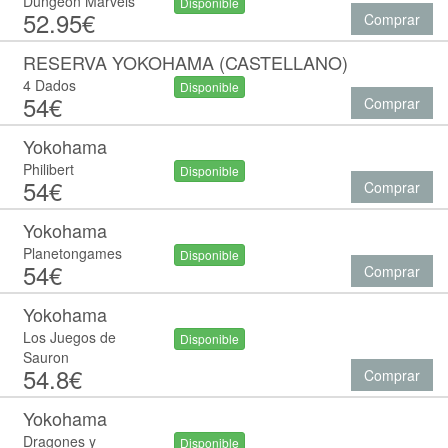
Dungeon Marvels
Disponible
52.95€
Comprar
RESERVA YOKOHAMA (CASTELLANO)
4 Dados
Disponible
54€
Comprar
Yokohama
Philibert
Disponible
54€
Comprar
Yokohama
Planetongames
Disponible
54€
Comprar
Yokohama
Los Juegos de
Disponible
Sauron
54.8€
Comprar
Yokohama
Dragones y
Disponible