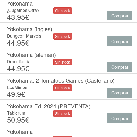
Yokohama
¿Jugamos Otra?
Sin stock
43.95€
Comprar
Yokohama (ingles)
Dungeon Marvels
Sin stock
44.95€
Comprar
Yokohama (aleman)
Dracotienda
Sin stock
44.95€
Comprar
Yokohama. 2 Tomatoes Games (Castellano)
EcoMimos
Sin stock
49.9€
Comprar
Yokohama Ed. 2024 (PREVENTA)
Tablerum
Sin stock
50.95€
Comprar
Yokohama