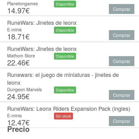
Planetongames
Disponible
14.97€
Comprar
RuneWars: Jinetes de leonx
E-minis
Disponible
18.71€
Comprar
RuneWars: Jinetes de leonx
Mathom Store
Disponible
22.46€
Comprar
Runewars: el juego de miniaturas - jinetes de
leonx
Dungeon Marvels
Disponible
24.95€
Comprar
RuneWars: Leonx Riders Expansion Pack (ingles)
E-minis
Sin stock
12.47€
Comprar
Precio