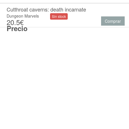
Cutthroat caverns: death incarnate
Dungeon Marvels
Sin stock
20.5€
Comprar
Precio