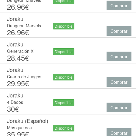
Dungeon Marvels
Disponible
26.96€
Comprar
Joraku
Dungeon Marvels
Disponible
26.96€
Comprar
Joraku
Generación X
Disponible
28.45€
Comprar
Joraku
Cuarto de Juegos
Disponible
29.95€
Comprar
Joraku
4 Dados
Disponible
30€
Comprar
Joraku (Español)
Más que oca
Disponible
35.95€
Comprar