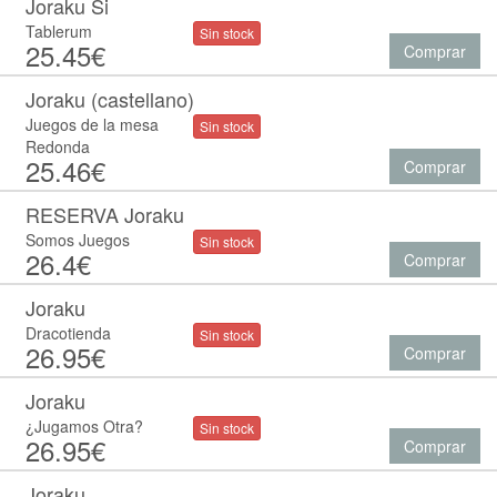
Joraku Si
Tablerum
Sin stock
25.45€
Comprar
Joraku (castellano)
Juegos de la mesa
Sin stock
Redonda
25.46€
Comprar
RESERVA Joraku
Somos Juegos
Sin stock
26.4€
Comprar
Joraku
Dracotienda
Sin stock
26.95€
Comprar
Joraku
¿Jugamos Otra?
Sin stock
26.95€
Comprar
Joraku