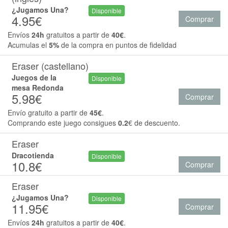
¿Jugamos Una?
Disponible
4.95€
Comprar
Envíos
24h
gratuitos a partir de
40€
.
Acumulas el
5%
de la compra en puntos de fidelidad
Eraser (castellano)
Juegos de la
Disponible
mesa Redonda
5.98€
Comprar
Envío gratuito a partir de
45€
.
Comprando este juego consigues
0.2
€ de descuento.
Eraser
Dracotienda
Disponible
10.8€
Comprar
Eraser
¿Jugamos Una?
Disponible
11.95€
Comprar
Envíos
24h
gratuitos a partir de
40€
.