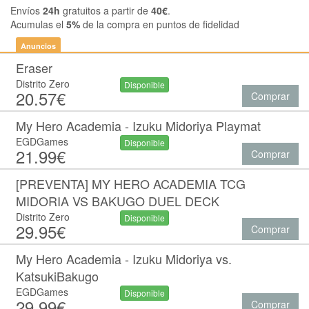
Envíos
24h
gratuitos a partir de
40€
.
Acumulas el
5%
de la compra en puntos de fidelidad
Anuncios
Eraser
Distrito Zero
Disponible
20.57€
Comprar
My Hero Academia - Izuku Midoriya Playmat
EGDGames
Disponible
21.99€
Comprar
[PREVENTA] MY HERO ACADEMIA TCG
MIDORIA VS BAKUGO DUEL DECK
Distrito Zero
Disponible
29.95€
Comprar
My Hero Academia - Izuku Midoriya vs.
KatsukiBakugo
EGDGames
Disponible
29.99€
Comprar