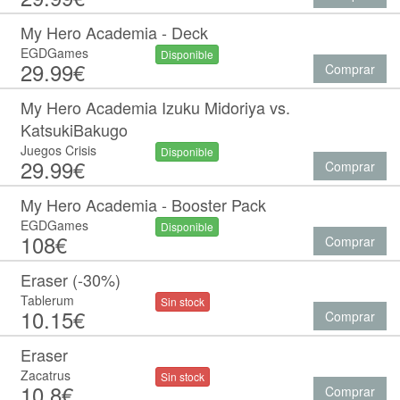
My Hero Academia - Deck
EGDGames
Disponible
29.99€
Comprar
My Hero Academia Izuku Midoriya vs.
KatsukiBakugo
Juegos Crisis
Disponible
29.99€
Comprar
My Hero Academia - Booster Pack
EGDGames
Disponible
108€
Comprar
Eraser (-30%)
Tablerum
Sin stock
10.15€
Comprar
Eraser
Zacatrus
Sin stock
10.8€
Comprar