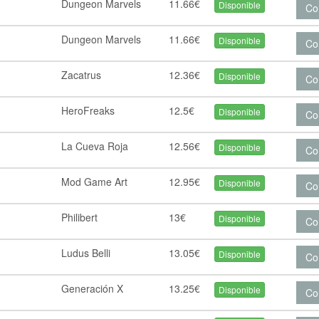
Dungeon Marvels
11.66€
Disponible
Co
Dungeon Marvels
11.66€
Disponible
Co
Zacatrus
12.36€
Disponible
Co
HeroFreaks
12.5€
Disponible
Co
La Cueva Roja
12.56€
Disponible
Co
Mod Game Art
12.95€
Disponible
Co
Philibert
13€
Disponible
Co
Ludus Belli
13.05€
Disponible
Co
Generación X
13.25€
Disponible
Co