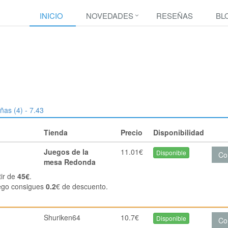
INICIO
NOVEDADES
RESEÑAS
BL
ñas (4) - 7.43
Tienda
Precio
Disponibilidad
Juegos de la
11.01€
Disponible
Co
mesa Redonda
tir de
45€
.
ego consigues
0.2
€ de descuento.
Shuriken64
10.7€
Disponible
Co