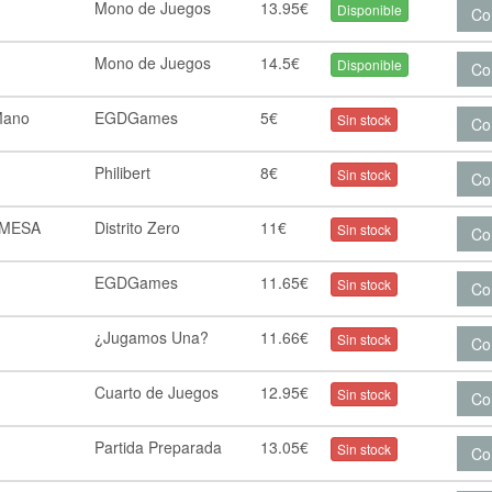
Mono de Juegos
13.95€
Disponible
Co
Mono de Juegos
14.5€
Disponible
Co
Mano
EGDGames
5€
Sin stock
Co
Philibert
8€
Sin stock
Co
 MESA
Distrito Zero
11€
Sin stock
Co
EGDGames
11.65€
Sin stock
Co
¿Jugamos Una?
11.66€
Sin stock
Co
Cuarto de Juegos
12.95€
Sin stock
Co
Partida Preparada
13.05€
Sin stock
Co