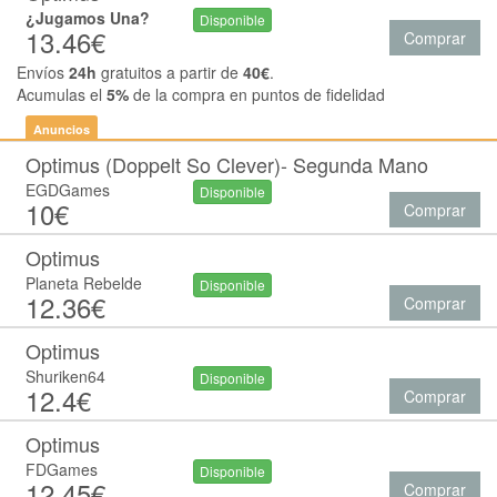
¿Jugamos Una?
Disponible
13.46€
Comprar
Envíos
24h
gratuitos a partir de
40€
.
Acumulas el
5%
de la compra en puntos de fidelidad
Anuncios
Optimus (Doppelt So Clever)- Segunda Mano
EGDGames
Disponible
10€
Comprar
Optimus
Planeta Rebelde
Disponible
12.36€
Comprar
Optimus
Shuriken64
Disponible
12.4€
Comprar
Optimus
FDGames
Disponible
12.45€
Comprar