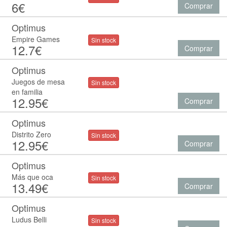
6€
Comprar
Optimus
Empire Games
Sin stock
12.7€
Comprar
Optimus
Juegos de mesa
Sin stock
en familia
12.95€
Comprar
Optimus
Distrito Zero
Sin stock
12.95€
Comprar
Optimus
Más que oca
Sin stock
13.49€
Comprar
Optimus
Ludus Belli
Sin stock