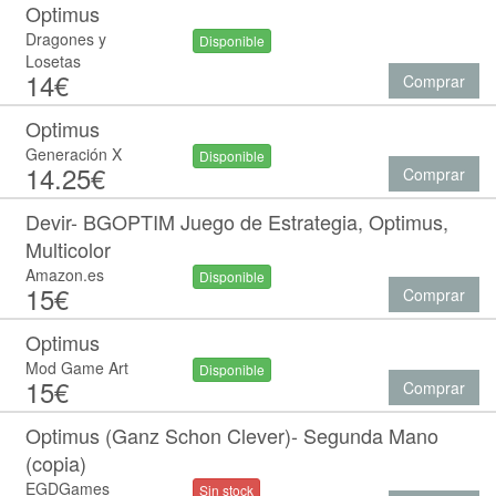
Optimus
Dragones y
Disponible
Losetas
14€
Comprar
Optimus
Generación X
Disponible
14.25€
Comprar
Devir- BGOPTIM Juego de Estrategia, Optimus,
Multicolor
Amazon.es
Disponible
15€
Comprar
Optimus
Mod Game Art
Disponible
15€
Comprar
Optimus (Ganz Schon Clever)- Segunda Mano
(copia)
EGDGames
Sin stock