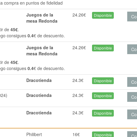
la compra en puntos de fidelidad
Juegos de la
24.26€
Disponible
Co
mesa Redonda
tir de
45€
.
ego consigues
0.4
€ de descuento.
Juegos de la
24.26€
Disponible
Co
mesa Redonda
tir de
45€
.
ego consigues
0.4
€ de descuento.
Dracotienda
24.3€
Disponible
Co
024)
Dracotienda
24.3€
Disponible
Co
Dracotienda
24.3€
Disponible
Co
Philibert
16€
Disponible
Co