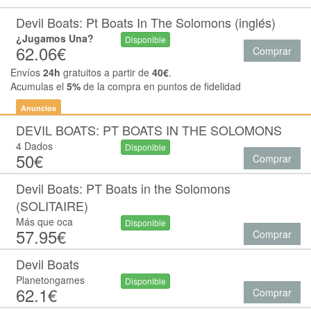
Devil Boats: Pt Boats In The Solomons (inglés)
¿Jugamos Una?
Disponible
62.06€
Comprar
Envíos
24h
gratuitos a partir de
40€
.
Acumulas el
5%
de la compra en puntos de fidelidad
Anuncios
DEVIL BOATS: PT BOATS IN THE SOLOMONS
4 Dados
Disponible
50€
Comprar
Devil Boats: PT Boats in the Solomons
(SOLITAIRE)
Más que oca
Disponible
57.95€
Comprar
Devil Boats
Planetongames
Disponible
62.1€
Comprar