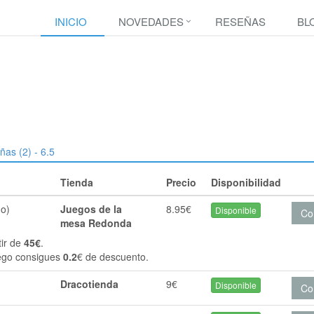
INICIO
NOVEDADES
RESEÑAS
BL
ñas (2) - 6.5
Tienda
Precio
Disponibilidad
no)
Juegos de la
8.95€
Disponible
Co
mesa Redonda
tir de
45€
.
ego consigues
0.2
€ de descuento.
Dracotienda
9€
Disponible
Co