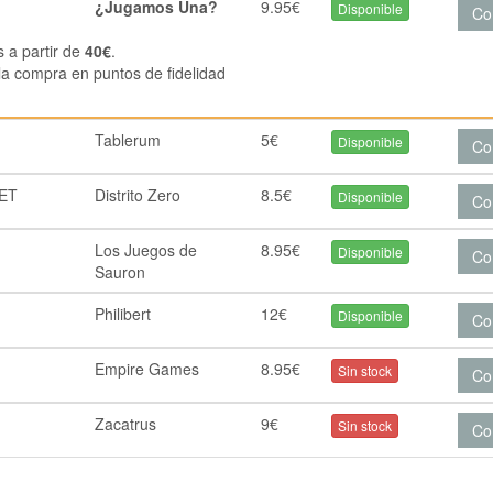
¿Jugamos Una?
9.95€
Disponible
Co
s a partir de
40€
.
la compra en puntos de fidelidad
Tablerum
5€
Disponible
Co
KET
Distrito Zero
8.5€
Disponible
Co
Los Juegos de
8.95€
Disponible
Co
Sauron
Philibert
12€
Disponible
Co
Empire Games
8.95€
Sin stock
Co
Zacatrus
9€
Sin stock
Co