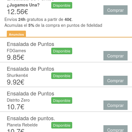
¿Jugamos Una?
Disponible
12.56€
Comprar
Envíos
24h
gratuitos a partir de
40€
.
Acumulas el
5%
de la compra en puntos de fidelidad
Anuncios
Ensalada de Puntos
FDGames
Disponible
9.85€
Comprar
Ensalada de Puntos
Shuriken64
Disponible
9.92€
Comprar
Ensalada de Puntos
Distrito Zero
Disponible
10.7€
Comprar
Ensalada de puntos.
Planeta Rebelde
Disponible
10.7€
Comprar