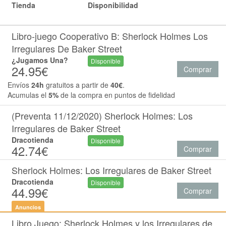
Tienda
Disponibilidad
Libro-juego Cooperativo B: Sherlock Holmes Los
Irregulares De Baker Street
¿Jugamos Una?
Disponible
24.95€
Comprar
Envíos
24h
gratuitos a partir de
40€
.
Acumulas el
5%
de la compra en puntos de fidelidad
(Preventa 11/12/2020) Sherlock Holmes: Los
Irregulares de Baker Street
Dracotienda
Disponible
42.74€
Comprar
Sherlock Holmes: Los Irregulares de Baker Street
Dracotienda
Disponible
44.99€
Comprar
Anuncios
Libro Juego: Sherlock Holmes y los Irregulares de