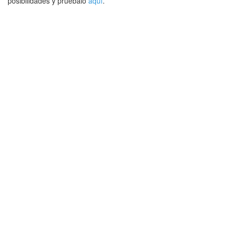
posibilidades y pruébalo
aquí
.