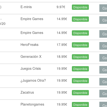
o)
E-minis
9.97€
Disponible
Co
 -
Empire Games
14.95€
Disponible
Co
0/20
Empire Games
14.95€
Disponible
Co
HeroFreaks
17.95€
Disponible
Co
Generación X
18.95€
Disponible
Co
Juegos Crisis
19.95€
Disponible
Co
¿Jugamos Otra?
19.95€
Disponible
Co
Zacatrus
19.95€
Disponible
Co
Planetongames
19.95€
Disponible
Co