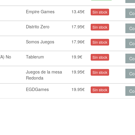
Empire Games
13.45€
Sin stock
Co
Distrito Zero
17.95€
Sin stock
Co
Somos Juegos
17.96€
Sin stock
Co
TA) No
Tablerum
19.9€
Sin stock
Co
Juegos de la mesa
19.95€
Sin stock
Co
Redonda
EGDGames
19.95€
Sin stock
Co