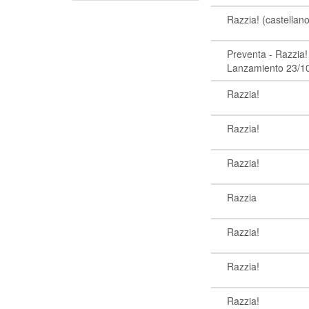
Razzia! (castellan
Preventa - Razzia!
Lanzamiento 23/1
Razzia!
Razzia!
Razzia!
Razzia
Razzia!
Razzia!
Razzia!