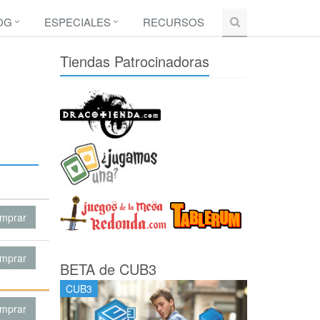
OG
ESPECIALES
RECURSOS
Tiendas Patrocinadoras
mprar
mprar
BETA de CUB3
CUB3
mprar