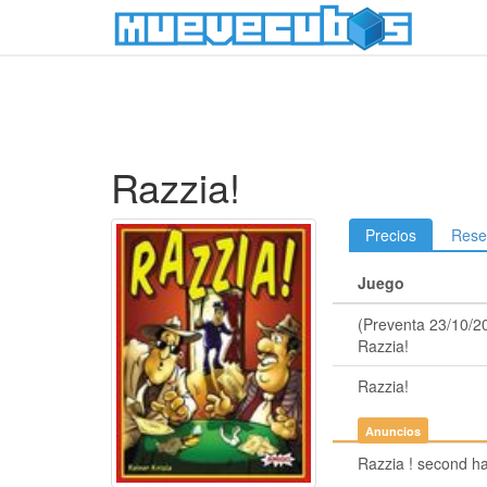
Razzia!
Precios
Rese
Juego
(Preventa 23/10/2
Razzia!
Razzia!
Anuncios
Razzia ! second h