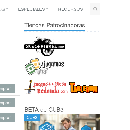
OG
ESPECIALES
RECURSOS
Tiendas Patrocinadoras
mprar
mprar
BETA de CUB3
mprar
CUB3