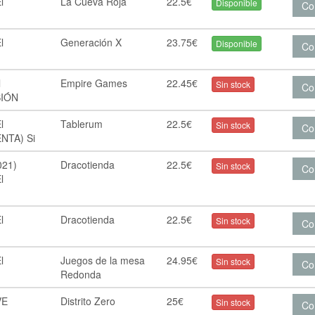
l
La Cueva Roja
22.5€
Disponible
Co
l
Generación X
23.75€
Disponible
Co
l
Empire Games
22.45€
Sin stock
Co
SIÓN
l
Tablerum
22.5€
Sin stock
Co
NTA) Si
021)
Dracotienda
22.5€
Sin stock
Co
l
l
Dracotienda
22.5€
Sin stock
Co
l
Juegos de la mesa
24.95€
Sin stock
Co
Redonda
VE
Distrito Zero
25€
Sin stock
Co