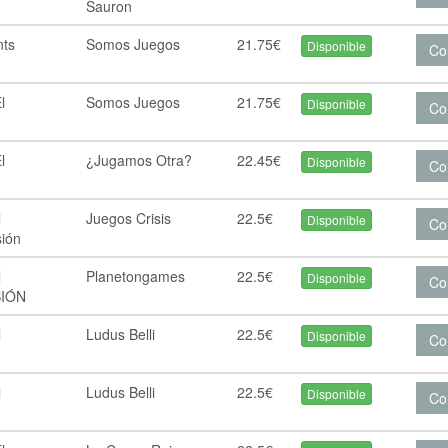
Sauron
ts
Somos Juegos
21.75€
Disponible
Co
o
l
Somos Juegos
21.75€
Disponible
Co
l
¿Jugamos Otra?
22.45€
Disponible
Co
l
Juegos Crisis
22.5€
Disponible
Co
sión
l
Planetongames
22.5€
Disponible
Co
SIÓN
l
Ludus Belli
22.5€
Disponible
Co
l
Ludus Belli
22.5€
Disponible
Co