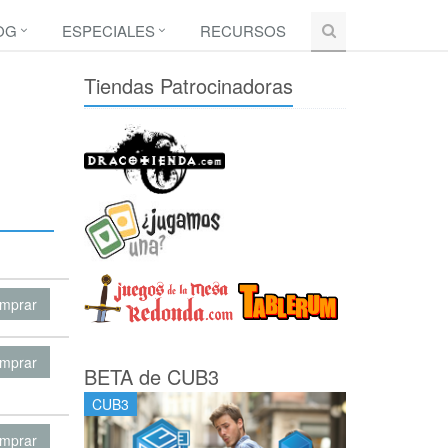
OG
ESPECIALES
RECURSOS
Tiendas Patrocinadoras
mprar
mprar
BETA de CUB3
CUB3
mprar