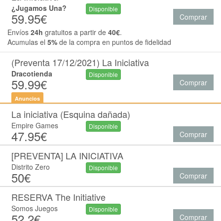
¿Jugamos Una?
Disponible
59.95€
Comprar
Envíos
24h
gratuitos a partir de
40€
.
Acumulas el
5%
de la compra en puntos de fidelidad
(Preventa 17/12/2021) La Iniciativa
Dracotienda
Disponible
59.99€
Comprar
Anuncios
La iniciativa (Esquina dañada)
Empire Games
Disponible
47.95€
Comprar
[PREVENTA] LA INICIATIVA
Distrito Zero
Disponible
50€
Comprar
RESERVA The Initiative
Somos Juegos
Disponible
52.2€
Comprar