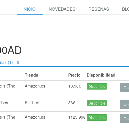
INICIO
NOVEDADES
RESEÑAS
BL
00AD
ñas (1) - 8
Tienda
Precio
Disponibilidad
e 1 (The
Amazon.es
18.96€
Disponible
Co
rises
Philibert
36€
Disponible
Co
e 1 (The
Amazon.es
1125.99€
Disponible
Co