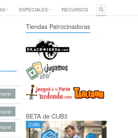
OG
ESPECIALES
RECURSOS
Tiendas Patrocinadoras
mprar
mprar
BETA de CUB3
CUB3
mprar