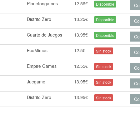
s
Planetongames
12.56€
Disponible
Co
s
Distrito Zero
13.25€
Disponible
Co
s
Cuarto de Juegos
13.95€
Disponible
Co
s
EcoMimos
12.5€
Sin stock
Co
s
Empire Games
12.55€
Sin stock
Co
s
Juegame
13.95€
Sin stock
Co
s
Distrito Zero
13.95€
Sin stock
Co