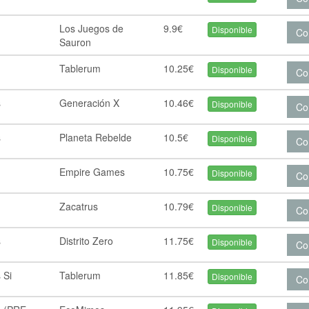
Los Juegos de
9.9€
Disponible
Co
Sauron
Tablerum
10.25€
Disponible
Co
s
Generación X
10.46€
Disponible
Co
s
Planeta Rebelde
10.5€
Disponible
Co
Empire Games
10.75€
Disponible
Co
Zacatrus
10.79€
Disponible
Co
s
Distrito Zero
11.75€
Disponible
Co
 Si
Tablerum
11.85€
Disponible
Co