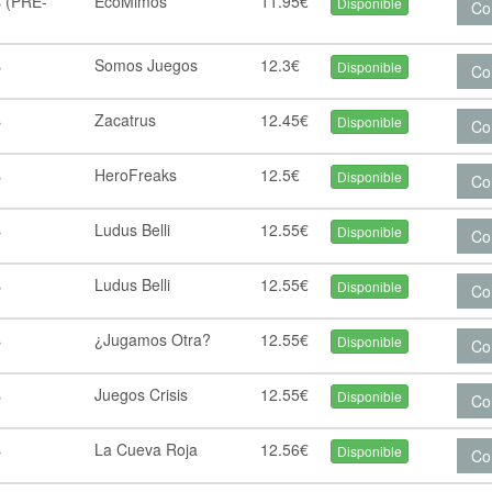
s (PRE-
EcoMimos
11.95€
Disponible
Co
s
Somos Juegos
12.3€
Disponible
Co
s
Zacatrus
12.45€
Disponible
Co
s
HeroFreaks
12.5€
Disponible
Co
s
Ludus Belli
12.55€
Disponible
Co
s
Ludus Belli
12.55€
Disponible
Co
s
¿Jugamos Otra?
12.55€
Disponible
Co
s
Juegos Crisis
12.55€
Disponible
Co
s
La Cueva Roja
12.56€
Disponible
Co