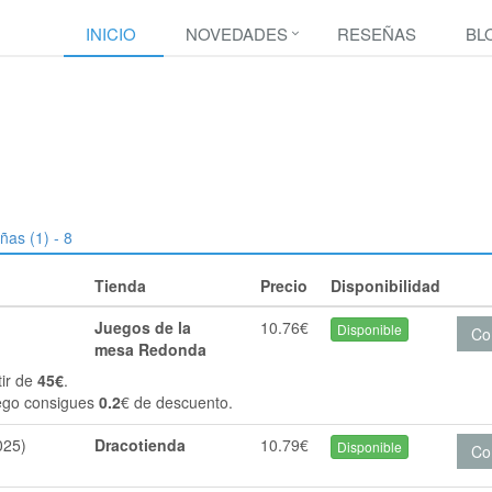
INICIO
NOVEDADES
RESEÑAS
BL
ñas (1) - 8
Tienda
Precio
Disponibilidad
Juegos de la
10.76€
Disponible
Co
mesa Redonda
tir de
45€
.
ego consigues
0.2
€ de descuento.
025)
Dracotienda
10.79€
Disponible
Co