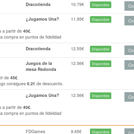
Dracotienda
10.79€
Disponible
Co
¿Jugamos Una?
11.95€
Disponible
Co
s a partir de
40€
.
la compra en puntos de fidelidad
s
Dracotienda
12.55€
Disponible
Co
s
Juegos de la
12.56€
Disponible
Co
mesa Redonda
tir de
45€
.
ego consigues
0.2
€ de descuento.
s
¿Jugamos Una?
12.56€
Disponible
Co
s a partir de
40€
.
la compra en puntos de fidelidad
s
FDGames
9.65€
Disponible
Co