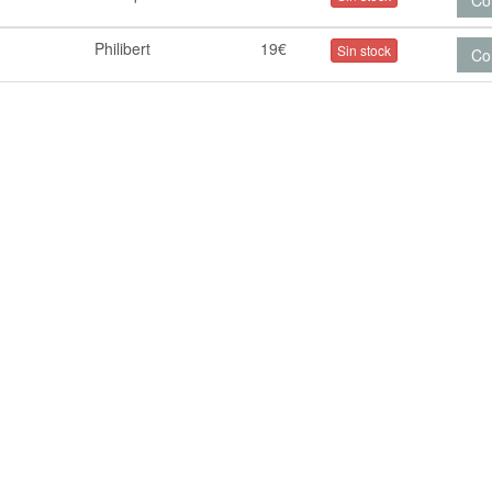
Co
Philibert
19€
Sin stock
Co