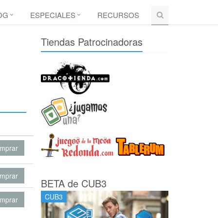
OG
ESPECIALES
RECURSOS
Tiendas Patrocinadoras
mprar
mprar
BETA de CUB3
CUB3
mprar