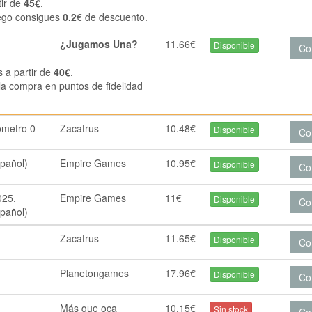
tir de
45€
.
ego consigues
0.2
€ de descuento.
¿Jugamos Una?
11.66€
Disponible
Co
s a partir de
40€
.
la compra en puntos de fidelidad
lómetro 0
Zacatrus
10.48€
Disponible
Co
spañol)
Empire Games
10.95€
Disponible
Co
025.
Empire Games
11€
Disponible
Co
spañol)
Zacatrus
11.65€
Disponible
Co
Planetongames
17.96€
Disponible
Co
Más que oca
10.15€
Sin stock