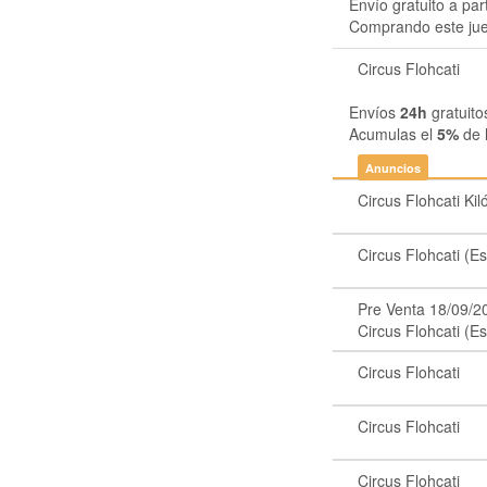
Envío gratuito a par
Comprando este ju
Circus Flohcati
Envíos
24h
gratuito
Acumulas el
5%
de 
Anuncios
Circus Flohcati Ki
Circus Flohcati (E
Pre Venta 18/09/2
Circus Flohcati (E
Circus Flohcati
Circus Flohcati
Circus Flohcati