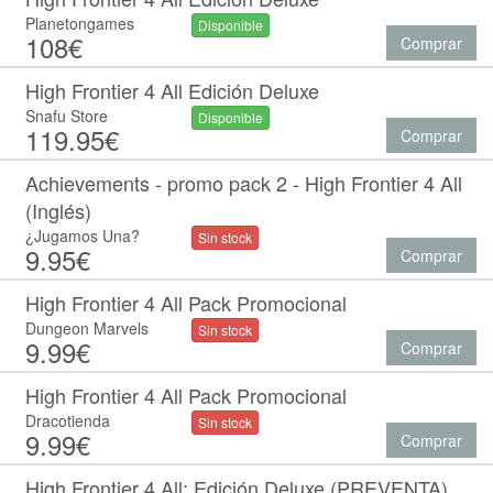
Planetongames
Disponible
108€
Comprar
High Frontier 4 All Edición Deluxe
Snafu Store
Disponible
119.95€
Comprar
Achievements - promo pack 2 - High Frontier 4 All
(Inglés)
¿Jugamos Una?
Sin stock
9.95€
Comprar
High Frontier 4 All Pack Promocional
Dungeon Marvels
Sin stock
9.99€
Comprar
High Frontier 4 All Pack Promocional
Dracotienda
Sin stock
9.99€
Comprar
High Frontier 4 All: Edición Deluxe (PREVENTA)