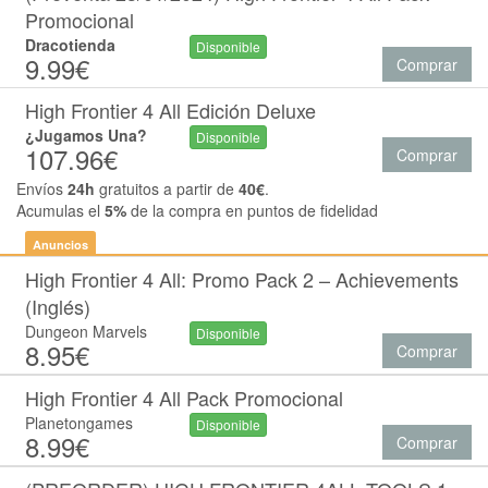
Promocional
Dracotienda
Disponible
9.99€
Comprar
High Frontier 4 All Edición Deluxe
¿Jugamos Una?
Disponible
107.96€
Comprar
Envíos
24h
gratuitos a partir de
40€
.
Acumulas el
5%
de la compra en puntos de fidelidad
Anuncios
High Frontier 4 All: Promo Pack 2 – Achievements
(Inglés)
Dungeon Marvels
Disponible
8.95€
Comprar
High Frontier 4 All Pack Promocional
Planetongames
Disponible
8.99€
Comprar