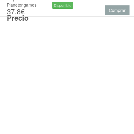
Planetongames
Disponible
37.8€
Comprar
Precio