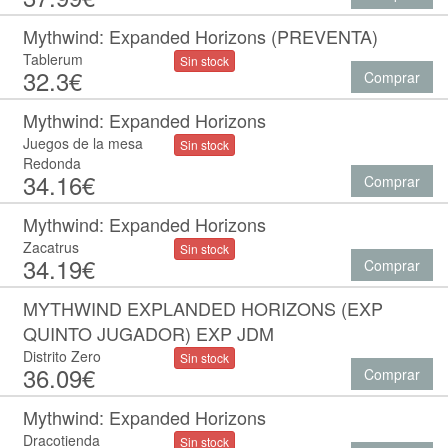
Mythwind: Expanded Horizons (PREVENTA)
Tablerum
Sin stock
32.3€
Comprar
Mythwind: Expanded Horizons
Juegos de la mesa
Sin stock
Redonda
34.16€
Comprar
Mythwind: Expanded Horizons
Zacatrus
Sin stock
34.19€
Comprar
MYTHWIND EXPLANDED HORIZONS (EXP
QUINTO JUGADOR) EXP JDM
Distrito Zero
Sin stock
36.09€
Comprar
Mythwind: Expanded Horizons
Dracotienda
Sin stock