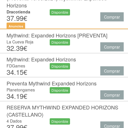
Horizons
Dracotienda
Disponible
37.99€
Comprar
Anuncios
Mythwind: Expanded Horizons [PREVENTA]
La Cueva Roja
Disponible
32.39€
Comprar
Mythwind: Expanded Horizons
FDGames
Disponible
34.15€
Comprar
Preventa Mythwind Expanded Horizons
Planetongames
Disponible
34.19€
Comprar
RESERVA MYTHWIND EXPANDED HORIZONS
(CASTELLANO)
4 Dados
Disponible
37.99€
Comprar