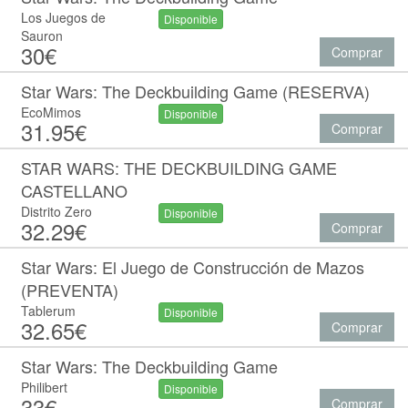
Los Juegos de
Disponible
Sauron
30€
Comprar
Star Wars: The Deckbuilding Game (RESERVA)
EcoMimos
Disponible
31.95€
Comprar
STAR WARS: THE DECKBUILDING GAME
CASTELLANO
Distrito Zero
Disponible
32.29€
Comprar
Star Wars: El Juego de Construcción de Mazos
(PREVENTA)
Tablerum
Disponible
32.65€
Comprar
Star Wars: The Deckbuilding Game
Philibert
Disponible
33€
Comprar